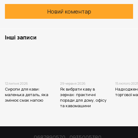
Новий коментар
Інші записи
12 липня 2026
29 червня 2026
15 лютого 202
Сиропи для кави:
Як вибрати каву в
Надходжен
маленька деталь, яка
зернах: практичні
торгової м
змінює смак напою
поради для дому, офісу
та кавомашини
0687890570
0935005380