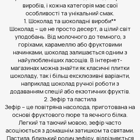
виробів, і кожна категорія має свої
особливості та унікальний смак.
1. Шоколад та шоколадні вироби**
Шоколад – це не просто десерт, а цілий світ
уподобань. Від молочного до темного, з
горіхами, карамеллю або фруктовими
начинками, шоколад залишається одним з
найулюбленіших ласощів. В інтернет-
магазинах можна знайти як класичні плитки
шоколаду, так і більш ексклюзивні варіанти,
наприклад шоколад ручної роботи з
додаванням спецій або екзотичних фруктів.
2. Зефір та пастила
Зефір – це повітряна насолода, приготована на
основі фруктового пюре та яєчного білка.
Легкий та таючий мовою, зефір часто
асоціюється з домашнім затишком та святами.
Пастила, близький родич зефіру, відрізняється