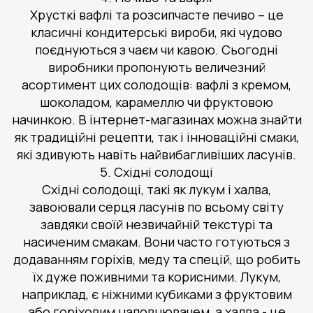
Хрусткі вафлі та розсипчасте печиво – це
класичні кондитерські вироби, які чудово
поєднуються з чаєм чи кавою. Сьогодні
виробники пропонують величезний
асортимент цих солодощів: вафлі з кремом,
шоколадом, карамеллю чи фруктовою
начинкою. В інтернет-магазинах можна знайти
як традиційні рецепти, так і інноваційні смаки,
які здивують навіть найвибагливіших ласунів.
5. Східні солодощі
Східні солодощі, такі як лукум і халва,
завоювали серця ласунів по всьому світу
завдяки своїй незвичайній текстурі та
насиченим смакам. Вони часто готуються з
додаванням горіхів, меду та спецій, що робить
їх дуже поживними та корисними. Лукум,
наприклад, є ніжними кубиками з фруктовим
або горіховим наповнювачем, а халва - це