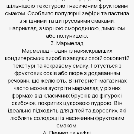
щільнішою текстурою і насиченим фруктовим
смаком. Особливо популярні зефіри та пастила
з ягідними та цитрусовими смаками,
наприклад, з чорною смородиною, лимоном
або полуницею.
3. Мармелад
Мармелад – один із найяскравіших
кондитерських виробів завдяки своїй соковитій
текстурі та яскравому смаку. Готується з
фруктових соків або пюре з додаванням
речовин, що желюють. В інтернет-магазинах
часто можна зустріти мармелад у різних
формах: від класичних брусків до фігурок і
скибочок, покритих цукровою пудрою. Він
ідеально підходить для дітей та дорослих, які
люблять солодощі із насиченим фруктовим
смаком.
4. Печиво та вафлі