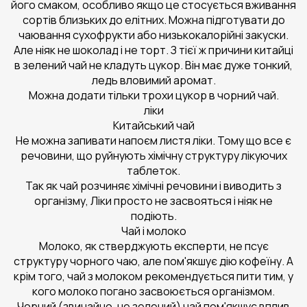
його смаком, особливо якщо це стосується вживання
сортів близьких до елітних. Можна підготувати до
чаювання сухофрукти або низькокалорійні закуски.
Але ніяк не шоколад і не торт. З тієї ж причини китайці
в зелений чай не кладуть цукор. Він має дуже тонкий,
ледь вловимий аромат.
Можна додати тільки трохи цукор в чорний чай.
ліки
Китайський чай
Не можна запивати напоєм листя ліки. Тому що все є
речовини, що руйнують хімічну структуру лікуючих
таблеток.
Так як чай розчиняє хімічні речовини і виводить з
організму, Ліки просто не засвояться і ніяк не
подіють.
Чай і молоко
Молоко, як стверджують експерти, не псує
структуру чорного чаю, але пом'якшує дію кофеїну. А
крім того, чай з молоком рекомендується пити тим, у
кого молоко погано засвоюється організмом.
Чорний (звичайно, не зелений) чай пом'якшує вплив