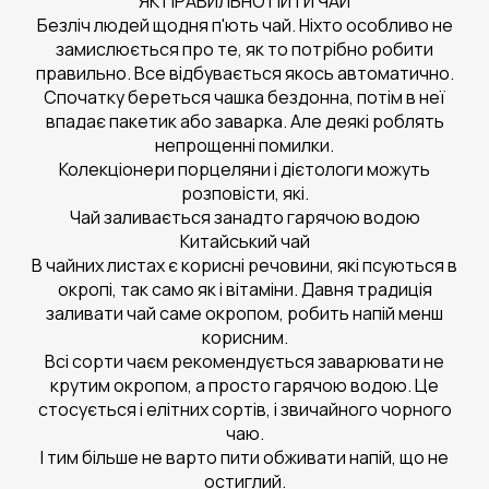
ЯК ПРАВИЛЬНО ПИТИ ЧАЙ
Безліч людей щодня п'ють чай. Ніхто особливо не
замислюється про те, як то потрібно робити
правильно. Все відбувається якось автоматично.
Спочатку береться чашка бездонна, потім в неї
впадає пакетик або заварка. Але деякі роблять
непрощенні помилки.
Колекціонери порцеляни і дієтологи можуть
розповісти, які.
Чай заливається занадто гарячою водою
Китайський чай
В чайних листах є корисні речовини, які псуються в
окропі, так само як і вітаміни. Давня традиція
заливати чай саме окропом, робить напій менш
корисним.
Всі сорти чаєм рекомендується заварювати не
крутим окропом, а просто гарячою водою. Це
стосується і елітних сортів, і звичайного чорного
чаю.
І тим більше не варто пити обживати напій, що не
остиглий.