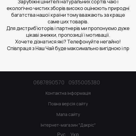
Зарубіжні цінителі натуральних сортів чаю і
екологічно чистих зборів високо оцінюють природні
багатства нашої країни тому вважають за краще
саме цих товарів.
Для дистриб'юторів і партнерів ми пропонуємо дуже
цікаві знижки, пропозиції і мотивації.
Хочете дізнатися які? Телефонуйте негайно!
Співпраця з Наш Чай буде максимально вигідною і пр
0687890570
0935005380
Контактна інформація
Повна версія сайту
Мапа сайту
Інтернет-магазин "Дакріс"
Рус
Укр