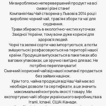
Ми виробляємо неперевершений продукт на всі
смаки і різні стани!
Компанія Наш Чай створена у Львові в 2014 році і
виробляє чорний чай, трав'яні збори та чаї для
схуднення.
Трави збирають в екологічно чистих куточках
Західної України, тому вони дуже корисні для
здоров'я людей.
Чорні та зелені сорти чаю імпортуються, а потім
змішуються і розфасовуються на території нашої
країни. Продукція випускається в пакетиках або
вагових упаковках, це зручно і вигідно для вас. Не
потрібно переплачувати!
Смачний і корисний чай від нашої компанії продається
без зайвих націнок.
Крім того, чайна продукція від Наш Чай має всі
необхідні дозволи та сертифікати, а це значить
максимальний контроль якості товару. Ми
експортуємо чай і збори українського виробництва в
Італії, Іспанії, США і Канади.