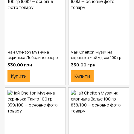
Чай Chelton Музична
Чай Chelton Музична
скринька Лебедине озеро
скринька Чай удвох 100 гр
100 гр
330.00 грн
330.00 грн
Купити
Купити