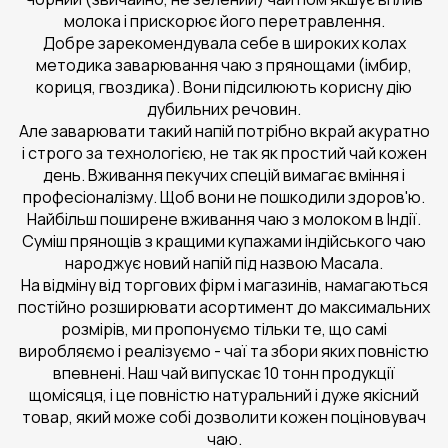
молока і прискорює його перетравлення.
Добре зарекомендувала себе в широких колах
методика заварювання чаю з прянощами (імбир,
кориця, гвоздика). Вони підсилюють корисну дію
дубильних речовин.
Але заварювати такий напій потрібно вкрай акуратно
і строго за технологією, не так як простий чай кожен
день. Вживання пекучих спецій вимагає вміння і
професіоналізму. Щоб вони не пошкодили здоров'ю.
Найбільш поширене вживання чаю з молоком в Індії.
Суміш прянощів з кращими купажами індійського чаю
народжує новий напій під назвою Масала.
На відміну від торгових фірм і магазинів, намагаються
постійно розширювати асортимент до максимальних
розмірів, ми пропонуємо тільки те, що самі
виробляємо і реалізуємо - чаї та збори яких повністю
впевнені. Наш чай випускає 10 тонн продукції
щомісяця, і це повністю натуральний і дуже якісний
товар, який може собі дозволити кожен поціновувач
чаю.