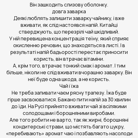
Він зашкодить слизову оболонку.
довга заварка
Деякі люблять залишити заварку чайнику, і вже
вживати, як слід настоявся напій. Китайці
стверджують, що перезрілі чай шкідливий.
У ній перевищена концентрація теїну, який сприяє
окисленню речовин, що знаходяться в листі. І в
результаті напій бадьорості перестає приносити
користь, він втрачає вітаміни.
А, крім того, втрачає тонкий смак і аромат. І тим
більше, ніколи не слід вживати вчорашню заварку. Він
неї буде одна шкода, а не користь.
Чай і їжа
Не треба запивати чаєм рясну трапезу. Їжа буде
гірше засвоюватися. Бажано пити напій за 30 хвилин
до їди. На Русі прийнято вживати чай зі всілякими
солодощами і борошняними виробами.
Але того робити не варто, так як жирні, борошняні
кондитерські страви, що містять багато цукру,
«перебивають» аромат чаю і позбавляють насолоди