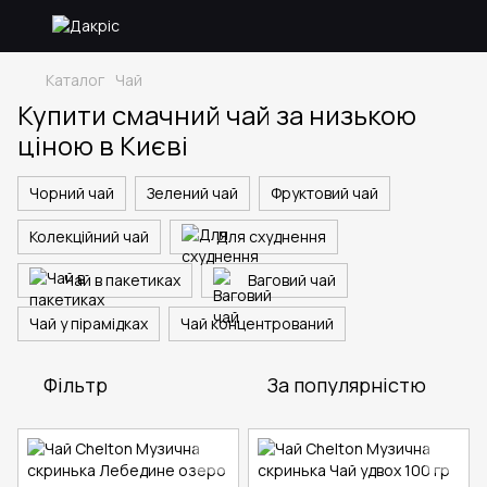
Каталог
Чай
Купити смачний чай за низькою
ціною в Києві
Чорний чай
Зелений чай
Фруктовий чай
Колекційний чай
Для схуднення
Чай в пакетиках
Ваговий чай
Чай у пірамідках
Чай концентрований
Фільтр
За популярністю