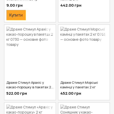
9.00 грн
442.00 грн
Купити
Драже Стимул Арахіс у
Драже Стимул Морські
какао-порошку в пакетах 2
камінці у пакетах 2 кг
кг
522.00 грн
452.00 грн