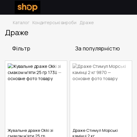
Каталог
Кондитерські вироби
Драже
Драже
Фільтр
За популярністю
Жувальне драже Okki зі
Драже Стимул Морські
смаком м'яти 25 гр
камінці 2 кг