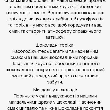
справжнє задоволення! Наша колекція драже є
ідеальним поєднанням хрусткої оболонки і
насиченого смаку. Від класичних шоколадних
горіхів до вишуканих комбінацій сухофруктів
та горіхів – у нас є все, щоб порадувати ваш
смак та створити атмосферу справжнього
затишку.
Шоколадні горіхи:
Насолоджуйтесь багатим та насиченим
смаком з нашими шоколадними горіхами.
Поєднання хрусткої оболонки та ніжного
шоколадного покриття створює неповторний
смаковий досвід, який просто неможливо
забути.
Мигдаль у шоколаді:
Пориньте у світ вишуканості з нашими
мигдальними драже у шоколаді. Насичений
смак мигдалю та ніжне шоколадне покриття