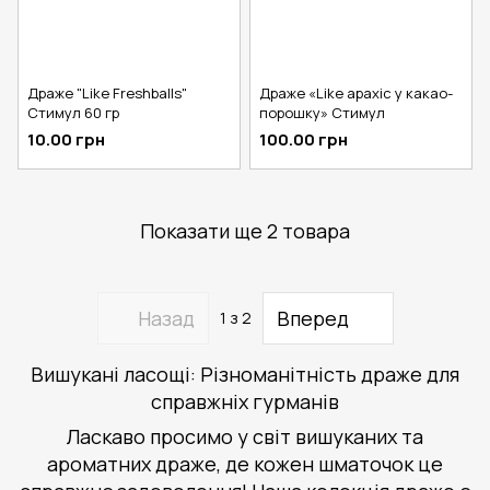
Драже "Like Freshballs"
Драже «Like арахіс у какао-
Стимул 60 гр
порошку» Стимул
10.00 грн
100.00 грн
Показати ще 2 товара
Назад
Вперед
1
з 2
Вишукані ласощі: Різноманітність драже для
справжніх гурманів
Ласкаво просимо у світ вишуканих та
ароматних драже, де кожен шматочок це