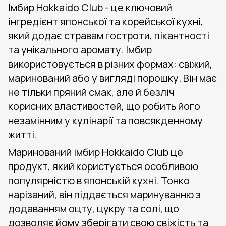
Імбир Hokkaido Club - це ключовий
інгредієнт японської та корейської кухні,
який додає стравам гостроти, пікантності
та унікального аромату. Імбир
використовується в різних формах: свіжий,
маринований або у вигляді порошку. Він має
не тільки пряний смак, але й безліч
корисних властивостей, що робить його
незамінним у кулінарії та повсякденному
житті.
Маринований імбир Hokkaido Club це
продукт, який користується особливою
популярністю в японській кухні. Тонко
нарізаний, він піддається маринуванню з
додаванням оцту, цукру та солі, що
дозволяє йому зберігати свою свіжість та