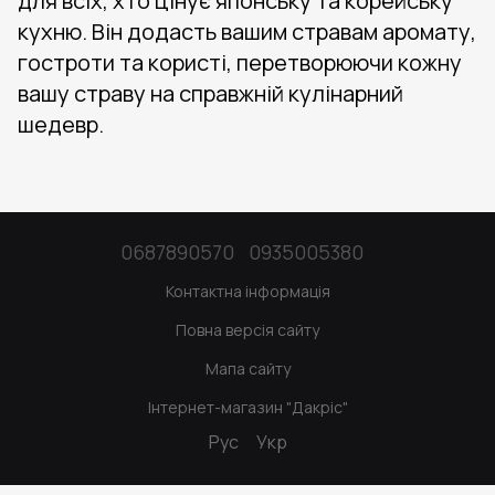
для всіх, хто цінує японську та корейську
кухню. Він додасть вашим стравам аромату,
гостроти та користі, перетворюючи кожну
вашу страву на справжній кулінарний
шедевр.
0687890570
0935005380
Контактна інформація
Повна версія сайту
Мапа сайту
Інтернет-магазин "Дакріс"
Рус
Укр