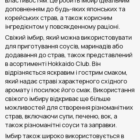
властивостям. Це робить імбир ідеальним
доповненням до будь-яких японських та
корейських страв, а також корисним
інгредієнтом у повсякденному раціоні.
Свіжий імбир, який можна використовувати
для приготування соусів, маринадів або
додавання до страв, також представлений
в асортименті Hokkaido Club. Він
відрізняється яскравим і гострим смаком,
який надає страві характерного східного
аромату і посилює його смак. Використання
свіжого імбиру відкриває ще більше
можливостей для створення різноманітних
страв, включаючи супи, печеню, вок, а
також різноманітні соуси та заправки.
Імбир також широко використовується в