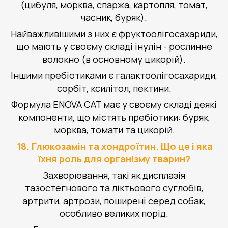
(цибуля, морква, спаржа, картопля, томат,
часник, буряк).
Найважливішими з них є фруктоолігосахариди,
що мають у своєму складі інулін - рослинне
волокно (в основному цикорій).
Іншими пребіотиками є галактоолігосахариди,
сорбіт, ксилітол, пектини.
Формула ENOVA CAT має у своєму складі деякі
компоненти, що містять пребіотики: буряк,
морква, томати та цикорій.
18. Глюкозамін та хондроїтин. Що це і яка
їхня роль для організму тварин?
Захворювання, такі як дисплазія
тазостегнового та ліктьового суглобів,
артрити, артрози, поширені серед собак,
особливо великих порід.