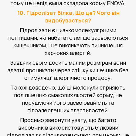
тому це невід'ємна складова корму ENOVA.
10. Гідролізат білка. Що це? Чого він
видобувається?
Гідролізати є низькомолекулярними
пептидами, які набагато легше засвоюються
кишечником, і не викликають виникнення
харчових алергій.
Завдяки своїм досить малим розмірам вони
здатні проникати через стінку кишечника без
стимуляції алергічного процесу.
Також доведено, що ці молекули сприяють
поліпшенню смакових якостей корму, не
порушуючи його засвоюваність та
гіпоалергенних властивостей.
Просимо звернути увагу, що багато
виробників використовують білковий
гідролізат як підсилювач смаку, при цьому, не