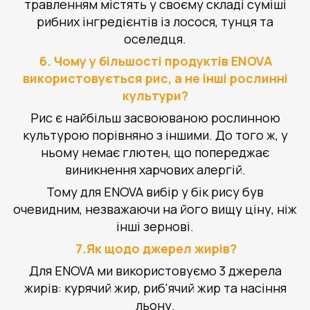
травленням містять у своєму складі суміші
рибних інгредієнтів із лосося, тунця та
оселедця.
6. Чому у більшості продуктів ENOVA
використовується рис, а не інші рослинні
культури?
Рис є найбільш засвоюваною рослинною
культурою порівняно з іншими. До того ж, у
ньому немає глютен, що попереджає
виникнення харчових алергій.
Тому для ENOVA вибір у бік рису був
очевидним, незважаючи на його вищу ціну, ніж
інші зернові.
7.Як щодо джерел жирів?
Для ENOVA ми використовуємо 3 джерела
жирів: курячий жир, риб'ячий жир та насіння
льону.