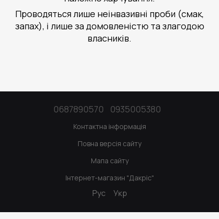
Проводяться лише неінвазивні проби (смак,
запах), і лише за домовленістю та злагодою
власників.
0687890570
0935005380
Контактна інформація
Повна версія сайту
Мапа сайту
Інтернет-магазин "Дакріс"
Рус
Укр