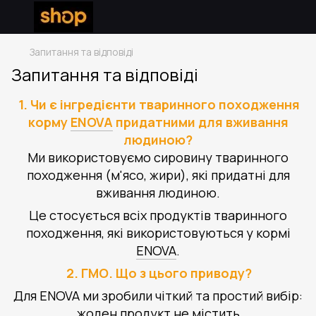
Запитання та відповіді
Запитання та відповіді
1. Чи є інгредієнти тваринного походження
корму
ENOVA
придатними для вживання
людиною?
Ми використовуємо сировину тваринного
походження (м'ясо, жири), які придатні для
вживання людиною.
Це стосується всіх продуктів тваринного
походження, які використовуються у кормі
ENOVA
.
2. ГМО. Що з цього приводу?
Для ENOVA ми зробили чіткий та простий вибір:
жоден продукт не містить