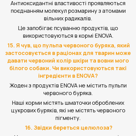
Антиоксидантні властивості проявляються
поєднанням молекул розмарину з атомами
вільних радикалів.
Це запобігає псуванню продуктів, що
використовуються в кормі ENOVA.
15. Я чув, що пульпа червоного буряка, який
застосовується в раціонах для тварин може
давати червоний колір шкіри та вовни мого
білого собаки. Чи використовуються такі
інгредієнти в ENOVA?
Жоден з продуктів ENOVA не містить пульпи
червоного буряка.
Наші корми містять шматочки оброблених
цукрових буряків, які не містять червоного
пігменту.
16. Звідки береться целюлоза?