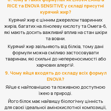
RICE та ENOVA SENSITIVE у складі присутні
курячий жир?
Курячий жир є цінним джерелом тваринних
жирів, багатих на лінолеву кислоту та Омега-6,
які мають досить важливий вплив на стан шкіри
та вовни.
Курячий жир звільняють від білків, тому дані
формули можна сміливо застосовувати
тваринам, які схильні до непереносимості або
харчових алергій.
9. Чому яйця входять до складу всіх формул
ENOVA?
Яйце є найповнішою та поживною доступною
їжею в природі.
Його білок має найвищу біологічну цінність
для своєї ідеальної амінокислотної композиції,