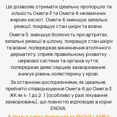
Це дозволяє отримати ідеальну пропорцію та
кількість Омега-3 та Омега-6 незамінних
жирних кислот. Омега-6 зменшує запальні
реакції, покращує стан шкіри та вовни.
Омега-3: зменшує болючість при артритах,
запальні реакції в цілому, покращує стан шкіри
та вовни; попереджає виникнення атопічного
дерматиту, сприяє правильному розвитку
нервової системи та органів чуття;
попереджає деякі серцеві захворювання;
знижує рівень холестерину у крові.
За останніми дослідженнями, як ідеальне,
прийнято співвідношення Омега-6 до Омега-3
ЖК як 4: 1 до 2: 1 (особливо у разі лікування
захворювань), що повністю відповідає в кормі
ENOVA.
8.Чому в таких формулах як ENOVA LAMB &