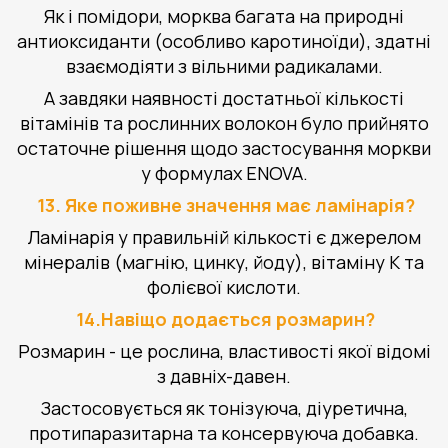
Як і помідори, морква багата на природні
антиоксиданти (особливо каротиноїди), здатні
взаємодіяти з вільними радикалами.
А завдяки наявності достатньої кількості
вітамінів та рослинних волокон було прийнято
остаточне рішення щодо застосування моркви
у формулах ENOVA.
13. Яке поживне значення має ламінарія?
Ламінарія у правильній кількості є джерелом
мінералів (магнію, цинку, йоду), вітаміну К та
фолієвої кислоти.
14.Навіщо додається розмарин?
Розмарин - це рослина, властивості якої відомі
з давніх-давен.
Застосовується як тонізуюча, діуретична,
протипаразитарна та консервуюча добавка.