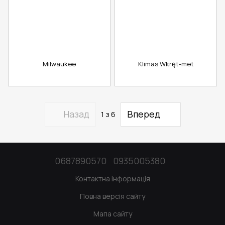
Milwaukee
Klimas Wkręt-met
Назад
Вперед
1
з 6
0687890570
0935005380
Контактна інформація
Повна версія сайту
Мапа сайту