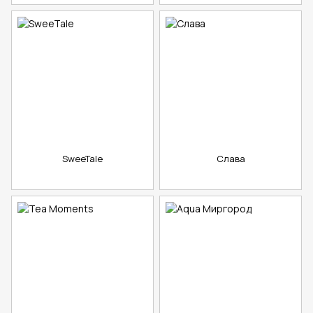
SweeTale
Слава