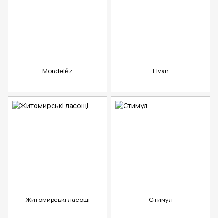
Mondelēz
Elvan
Житомирські ласощі
Стимул