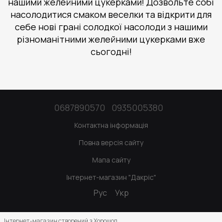
нашими желейними цукерками! Дозвольте собі
насолодитися смаком веселки та відкрити для
себе нові грані солодкої насолоди з нашими
різноманітними желейними цукерками вже
сьогодні!
0687890570
0935005380
Контактна інформація
Повна версія сайту
Мапа сайту
Інтернет-магазин "Дакріс"
Рус
Укр
Інтернет-магазин створений з Хорошоп