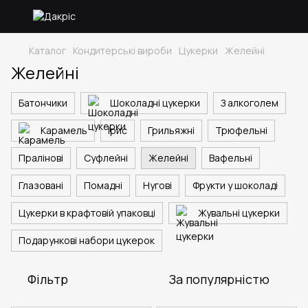
Каталог
Кондитерські вироби
Цукерки
Желейні
Желейні
Батончики
Шоколадні цукерки
З алкоголем
Карамель
Ірис
Грильяжні
Трюфельні
Пралінові
Суфлейні
Желейні
Вафельні
Глазовані
Помадні
Нугові
Фрукти у шоколаді
Цукерки в крафтовій упаковці
Жувальні цукерки
Подарункові набори цукерок
Фільтр
За популярністю