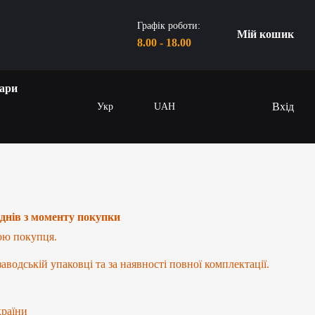
Графік роботи:
Мій кошик
8.00 - 18.00
ари
Вхід
Укр
UAH
днів з моменту покупки
ою покупця.
водській упаковці та за наявності повної комплектації.
країни