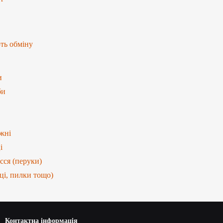
ють обміну
и
би
ажні
і
сся (перуки)
ці, пилки тощо)
Контактна інформація