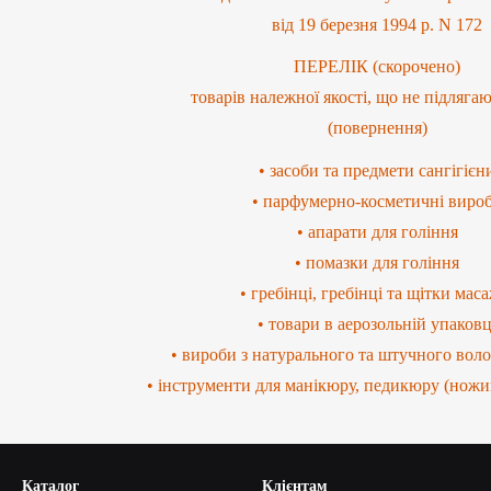
від 19 березня 1994 р. N 172
ПЕРЕЛІК (скорочено)
товарів належної якості, що не підляга
(повернення)
• засоби та предмети сангігієн
• парфумерно-косметичні виро
• апарати для гоління
• помазки для гоління
• гребінці, гребінці та щітки мас
• товари в аерозольній упаковц
• вироби з натурального та штучного воло
• інструменти для манікюру, педикюру (ножи
Каталог
Клієнтам