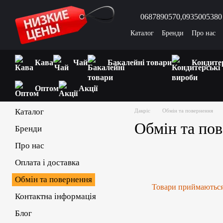
Перейти до основного контенту
0687890570,
0935005380
Каталог
Бренди
Про нас
Відгуки про магазин
Запи
Кава
Чай
Бакалейні товари
Кондите
Оптом
Акції
Каталог
Дакріс
Обмін та повернення
Обмін та по
Бренди
Про нас
Оплата і доставка
Обмін та повернення
Товари приймаються 
Контактна інформація
Блог