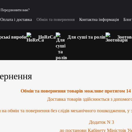
Передзвонити вам?
Оплата і доставка
Обмін та повернення
Контактна інформація
Блог
тання та відповіді
Цікаві статті
рські вироби
HoReCa
Для суші та ролів
Зоотов
вернення
Обмін та повернення товарів можливе протягом 14 
Доставка товарів здійснюється з допомог
на обмін та повернення без слідів механічного пошкодження, у за
Додаток N 3
до постанови Кабінету Міністрів У