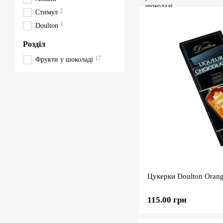
2
Стимул
1
Doulton
Розділ
17
Фрукти у шоколаді
Цукерки Doulton Orang
115.00 грн