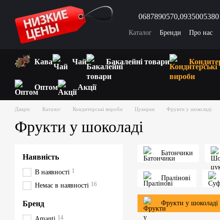
Перейти до основного контенту
0687890570,
0935005380
Каталог
Бренди
Про нас
Відгуки про магазин
Запи
Кава
Чай
Бакалейні товари
Кондите
Оптом
Акції
Дакріс
Каталог
Кондитерські вироби
Цукерки
Фрукти у шоколаді
Фрукти у шоколаді
Батончики
Наявність
1
В наявності
Пралінові
16
Немає в наявності
Бренд
Фрукти у шоколаді
14
Amanti