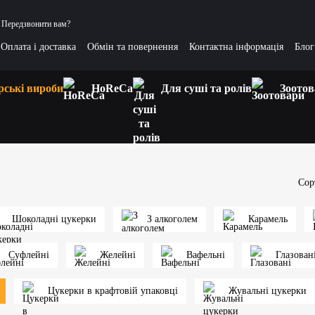
Передзвонити вам?
Оплата і доставка
Обмін та повернення
Контактна інформація
Блог
тання та відповіді
Цікаві статті
рські вироби
HoReCa
Для суші та ролів
Зоотов
Сор
Шоколадні цукерки
З алкоголем
Карамель
Суфлейні
Желейні
Вафельні
Глазован
Цукерки в крафтовій упаковці
Жувальні цукерки