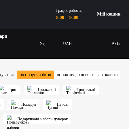
Графік роботи:
Мій кошик
8.00 - 18.00
ари
Вхід
Укр
UAH
за популярністю
спочатку дешевше
за назвою
тування:
Ірис
Грильяжні
Трюфельні
і
Помадні
Нугові
Подарункові набори цукерок