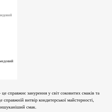
-медовий
 це справжнє занурення у світ соковитих смаків та
е справжній витвір кондитерської майстерності,
вишуканіший смак.