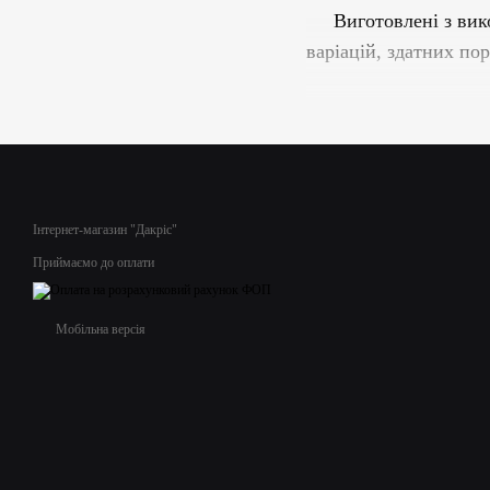
Виготовлені з вик
варіацій, здатних п
Ми пишаємося різном
шматочками ягід
кондитерів,
Не пропустіть мож
Інтернет-магазин "Дакріс"
Дозвольте собі нас
Приймаємо до оплати
Мобільна версія