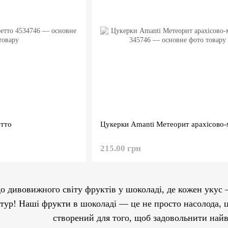
етто
Цукерки Amanti Метеорит арахісово
215.00 грн
о дивовижного світу фруктів у шоколаді, де кожен укус –
ур! Наші фрукти в шоколаді — це не просто насолода, ц
створений для того, щоб задовольнити най