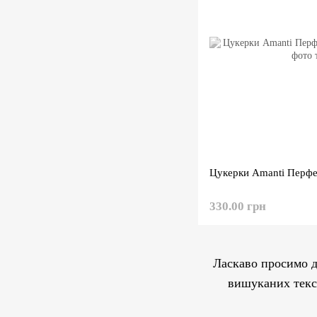
Цукерки Amanti Перф
330.00 грн
Ласкаво просимо д
вишуканих текст