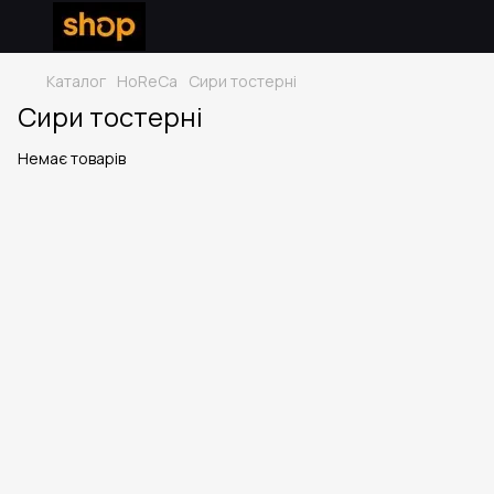
Каталог
HoReCa
Сири тостерні
Сири тостерні
Немає товарів