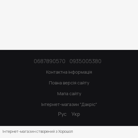
0687890570
0935005380
Контактна інформація
Повна версія сайту
Мапа сайту
Інтернет-магазин "Дакріс"
Рус
Укр
Інтернет-магазин створений з Хорошоп