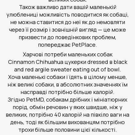
Також важливо дати вашій маленькій
улюблениці можливість поводитися як собаці,
не можна ставитися до неї як до немовляти
через її розмір і зовнішній вигляд — це може
призвести до поведінкових проблем,
попереджає PetPlace.
Харчові потреби маленьких собак
Cinnamon Chihuahua цукерки dressed в black
and red argile sweater eating out of bowl.
Хоча маленькі собаки і їдять в цілому менше,
ніж великі собаки, в абсолютних значеннях їм
насправді потрібно більше калорій.
Згідно PetMD, собакам дрібних і мініатюрних
порід, обмін речовин у яких швидше, ніж у
великих, потрібно 40 калорій на півкіло ваги на
день, тоді як більшим вихованцям потрібно
трохи більше половини цієї кількості.