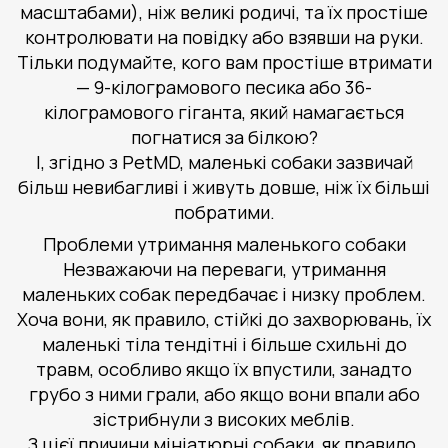
масштабами), ніж великі родичі, та їх простіше
контролювати на повідку або взявши на руки.
Тільки подумайте, кого вам простіше втримати
— 9-кілограмового песика або 36-
кілограмового гіганта, який намагається
погнатися за білкою?
І, згідно з PetMD, маленькі собаки зазвичай
більш невибагливі і живуть довше, ніж їх більші
побратими.
Проблеми утримання маленького собаки
Незважаючи на переваги, утримання
маленьких собак передбачає і низку проблем.
Хоча вони, як правило, стійкі до захворювань, їх
маленькі тіла тендітні і більше схильні до
травм, особливо якщо їх впустили, занадто
грубо з ними грали, або якщо вони впали або
зістрибнули з високих меблів.
З цієї причини мініатюрні собаки, як правило,