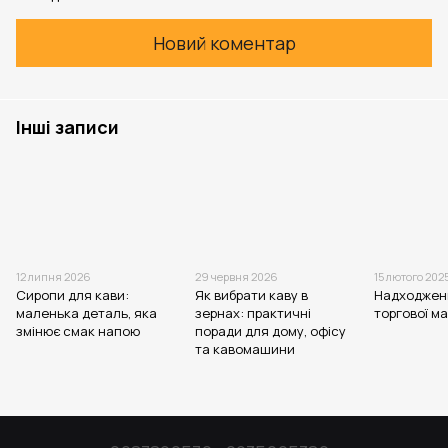
Новий коментар
Інші записи
12 липня 2026
29 червня 2026
15 лютого 202
Сиропи для кави:
Як вибрати каву в
Надходжен
маленька деталь, яка
зернах: практичні
торгової м
змінює смак напою
поради для дому, офісу
та кавомашини