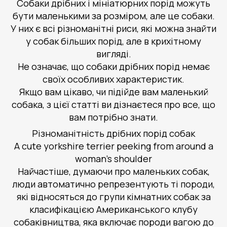
Собаки дрібних і мініатюрних порід можуть
бути маленькими за розміром, але це собаки.
У них є всі різноманітні риси, які можна знайти
у собак більших порід, але в крихітному
вигляді.
Не означає, що собаки дрібних порід немає
своїх особливих характеристик.
Якщо вам цікаво, чи підійде вам маленький
собака, з цієї статті ви дізнаєтеся про все, що
вам потрібно знати.
Різноманітність дрібних порід собак
A cute yorkshire terrier peeking from around a
woman's shoulder
Найчастіше, думаючи про маленьких собак,
люди автоматично репрезентують ті породи,
які відносяться до групи кімнатних собак за
класифікацією Американського клубу
собаківництва, яка включає породи вагою до