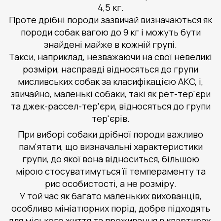
4,5 кг.
Проте дрібні породи зазвичай визначаються як
породи собак вагою до 9 кг і можуть бути
знайдені майже в кожній групі.
Такси, наприклад, незважаючи на свої невеликі
розміри, насправді відносяться до групи
мисливських собак за класифікацією AKC, і,
звичайно, маленькі собаки, такі як рет-тер'єри
та джек-рассел-тер'єри, відносяться до групи
тер'єрів.
При виборі собаки дрібної породи важливо
пам'ятати, що визначальні характеристики
групи, до якої вона відноситься, більшою
мірою стосуватимуться її темпераменту та
рис особистості, а не розміру.
У той час як багато маленьких вихованців,
особливо мініатюрних порід, добре підходять
для міського життя та проживання в квартирах,