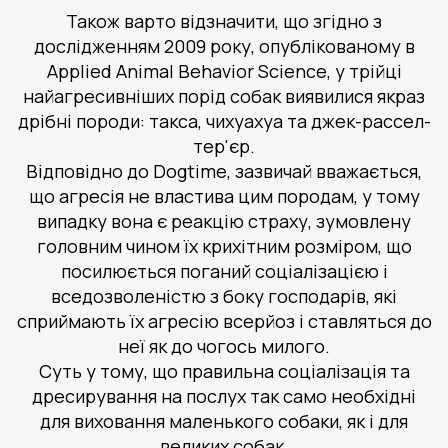
Також варто відзначити, що згідно з
дослідженням 2009 року, опублікованому в
Applied Animal Behavior Science, у трійці
найагресивніших порід собак виявилися якраз
дрібні породи: такса, чихуахуа та джек-рассел-
тер'єр.
Відповідно до Dogtime, зазвичай вважається,
що агресія не властива цим породам, у тому
випадку вона є реакцію страху, зумовлену
головним чином їх крихітним розміром, що
посилюється поганий соціалізацією і
вседозволеністю з боку господарів, які
сприймають їх агресію всерйоз і ставляться до
неї як до чогось милого.
Суть у тому, що правильна соціалізація та
дресирування на послух так само необхідні
для виховання маленького собаки, як і для
великих собак.