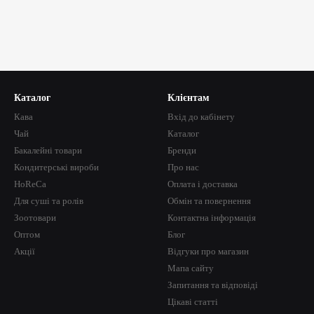
Каталог
Клієнтам
Кава
Вхід до кабінету
Чай
Каталог
Бакалейні товари
Бренди
Кондитерські вироби
Про нас
HoReCa
Оплата і доставка
Для суші та ролів
Обмін та повернення
Зоотовари
Контактна інформація
Оптом
Блог
Акції
Відгуки про магазин
Мапа сайту
Запитання та відповіді
Цікаві статті