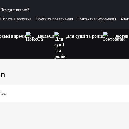
Передзвонити вам?
Оплата і доставка
Обмін та повернення
Контактна інформація
Блог
тання та відповіді
Цікаві статті
рські вироби
HoReCa
Для суші та ролів
Зоотов
on