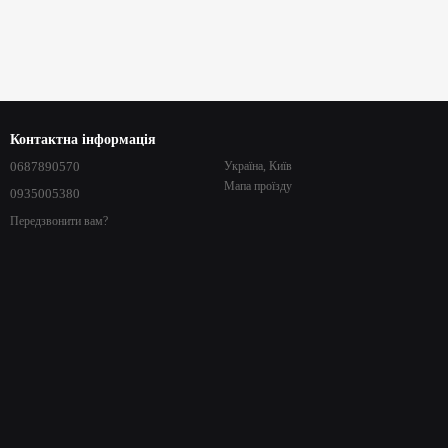
Контактна інформація
0687890570
Україна, Київ
Мапа проїзду
0935005380
Передзвонити вам?