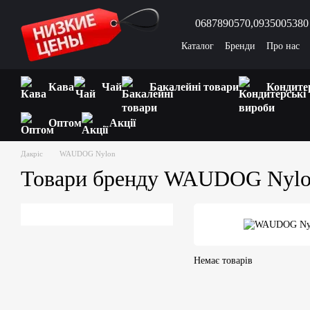
Перейти до основного контенту
0687890570,
0935005380
Каталог
Бренди
Про нас
Відгуки про магазин
Запи
Кава
Чай
Бакалейні товари
Кондите
Оптом
Акції
Дакріс
WAUDOG Nylon
Товари бренду WAUDOG Nyl
Немає товарів