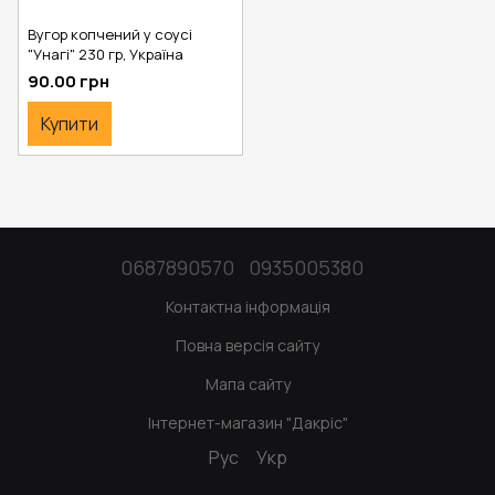
Вугор копчений у соусі
"Унагі" 230 гр, Україна
90.00 грн
Купити
0687890570
0935005380
Контактна інформація
Повна версія сайту
Мапа сайту
Інтернет-магазин "Дакріс"
Рус
Укр