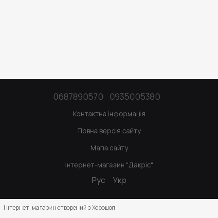
0687890570
0935005380
Контактна інформація
Повна версія сайту
Мапа сайту
Інтернет-магазин "Дакріс"
Рус
Укр
Інтернет-магазин створений з Хорошоп