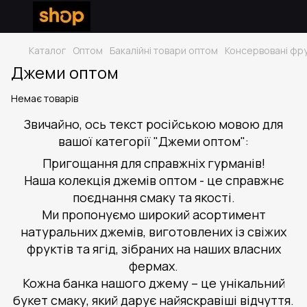
Каталог
Оптом
Бакалійні товари оптом
Консервовані фр
Джеми оптом
Немає товарів
Звичайно, ось текст російською мовою для
вашої категорії "Джеми оптом":
Пригощання для справжніх гурманів!
Наша колекція джемів оптом - це справжнє
поєднання смаку та якості.
Ми пропонуємо широкий асортимент
натуральних джемів, виготовлених із свіжих
фруктів та ягід, зібраних на наших власних
фермах.
Кожна банка нашого джему – це унікальний
букет смаку, який дарує найяскравіші відчуття.