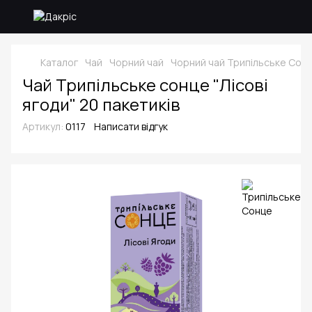
Каталог
Чай
Чорний чай
Чорний чай Трипільське Cон
Чай Трипільське сонце "Лісові
ягоди" 20 пакетиків
Артикул:
0117
Написати відгук