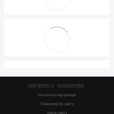
0687890570
0935005380
Контактна інформація
Повна версія сайту
Мапа сайту