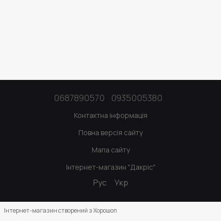
0687890570
0935005380
Контактна інформація
Повна версія сайту
Мапа сайту
Інтернет-магазин "Дакріс"
Рус
Укр
Інтернет-магазин створений з Хорошоп