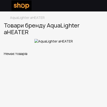
AquaLighter aHEATER
Товари бренду AquaLighter
aHEATER
Немає товарів