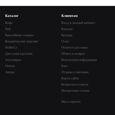
Каталог
Клиентам
Кофе
Вход в личный кабинет
Чай
Каталог
Бакалейные товары
Бренды
Кондитерские изделия
О нас
HoReCa
Оплата и доставка
Для суши и роллов
Обмен и возврат
Зоотовары
Контактная информация
Оптом
Блог
Акции
Отзывы о магазине
Карта сайта
Вопросы и ответы
Интересные статьи
Мы в соцсетях