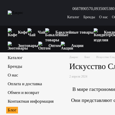
Перейти к основному контенту
0687890570,
0935005380
Каталог
Бренды
О нас
О
Вопросы и ответы
Интере
Кофе
Чай
Бакалейные товары
Конди
Зоотовары
Оптом
Акции
Каталог
Дакрис
Блог
Искусство Сла
Искусство С
Бренды
О нас
2 апреля 2024
Оплата и доставка
В мире гастрономи
Обмен и возврат
Они представляют со
Контактная информация
Блог