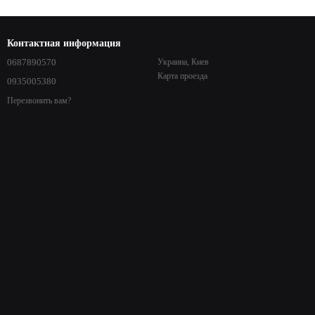
Контактная информация
0687890570
Украина, Киев
Карта проезда
0935005380
Перезвонить вам?