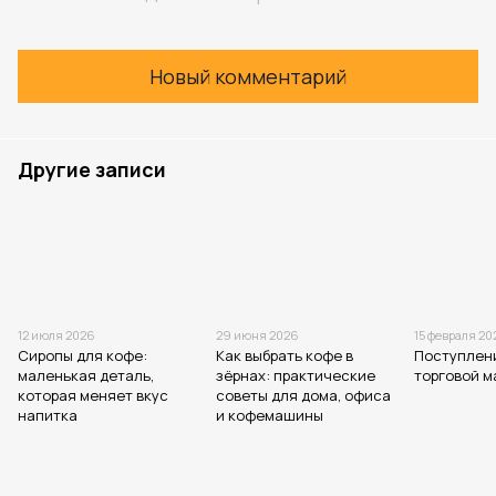
Новый комментарий
Другие записи
12 июля 2026
29 июня 2026
15 февраля 20
Сиропы для кофе:
Как выбрать кофе в
Поступлен
маленькая деталь,
зёрнах: практические
торговой м
которая меняет вкус
советы для дома, офиса
напитка
и кофемашины