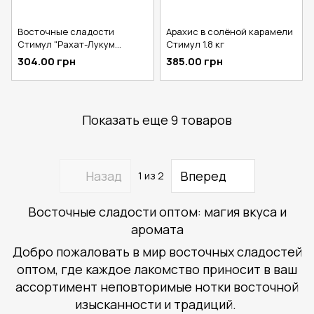
Восточные сладости
Арахис в солёной карамели
Стимул "Рахат-Лукум
Стимул 1.8 кг
Чайная роза" 2.5 кг
304.00 грн
385.00 грн
Показать еще 9 товаров
Назад
Вперед
1
из 2
Восточные сладости оптом: магия вкуса и
аромата
Добро пожаловать в мир восточных сладостей
оптом, где каждое лакомство приносит в ваш
ассортимент неповторимые нотки восточной
изысканности и традиций.