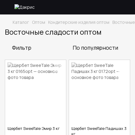
Каталог
Оптом
Кондитерские изделия оптом
Восточные
Восточные сладости оптом
Фильтр
По популярности
Щербет SweeTale Эмир 3 кг
Щербет SweeTale Падишах 3
кг