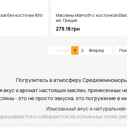
sal без косточки 850
Маслины Mamoth с косточкой Ella
мл, Греция
279.18 грн
Назад
1
2
Вперед
Пок
Погрузитесь в атмосферу Средиземноморь
я вкус и аромат настоящих маслин, принесенных 
лины - это не просто закуска, это погружение в м
Изысканный вкус и натуральная
ращиваются и собираются на солнечных полях рег
ьные условия для их созревания. Благодаря этому