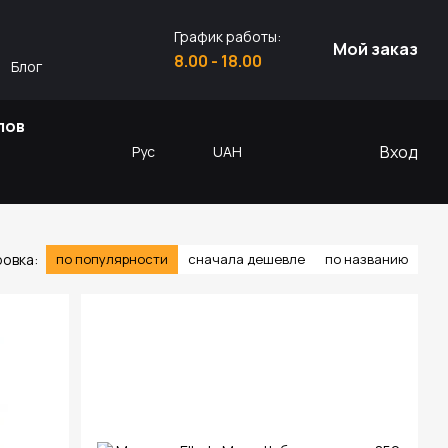
График работы:
Мой заказ
8.00 - 18.00
Блог
лов
Вход
Рус
UAH
овка:
по популярности
сначала дешевле
по названию