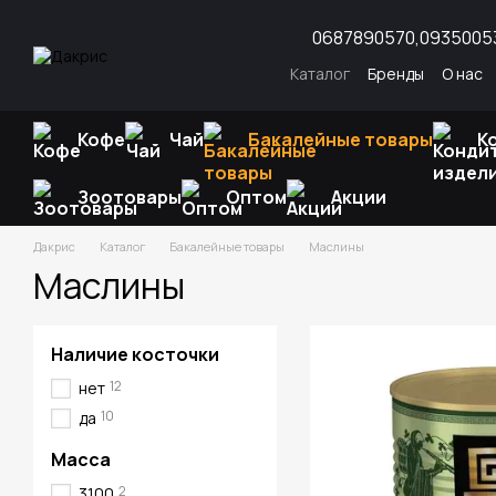
Перейти к основному контенту
0687890570,
0935005
Каталог
Бренды
О нас
Отзывы о магазине
Воп
Кофе
Чай
Бакалейные товары
К
Зоотовары
Оптом
Акции
Дакрис
Каталог
Бакалейные товары
Маслины
Маслины
Наличие косточки
12
нет
10
да
Масса
2
3100