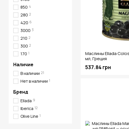
4
850
2
280
6
420
3
3000
2
210
2
300
Маслины Ellada Colos
1
170
мл, Греция
Наличие
537.84 грн
21
В наличии
1
Нет в наличии
Бренд
9
Ellada
12
Iberica
1
Olive Line