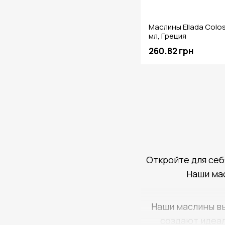
Маслины Ellada Colos
мл, Греция
260.82 грн
Откройте для себ
Наши мас
Наши маслины вы
создают идеал