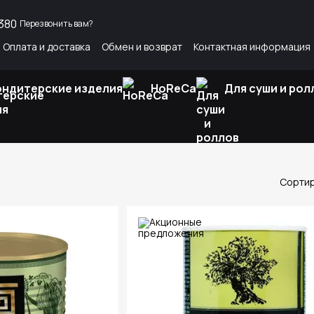
380
Перезвонить вам?
Оплата и доставка
Обмен и возврат
Контактная информация
росы и ответы
Интересные статьи
ондитерские изделия
HoReCa
Для суши и рол
Сортир