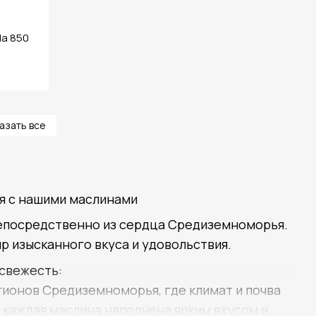
da 850
азать все
я с нашими маслинами
непосредственно из сердца Средиземноморья.
ир изысканного вкуса и удовольствия.
 свежесть:
ионов Средиземноморья, где климат и почва
, каждая маслина наполнена ярким вкусом и