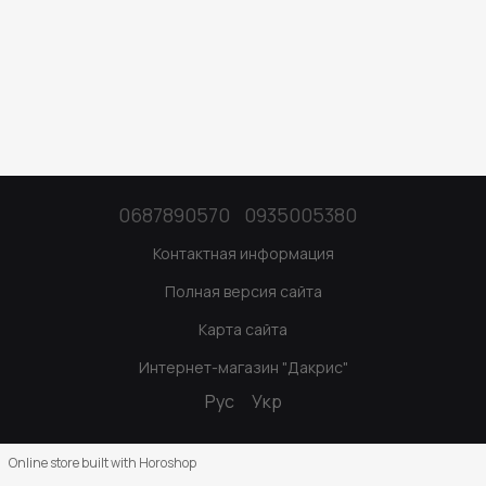
0687890570
0935005380
Контактная информация
Полная версия сайта
Карта сайта
Интернет-магазин "Дакрис"
Рус
Укр
Online store built with Horoshop