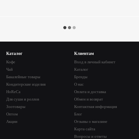
Каталог
Клиентам
Кофе
Вход в личный кабинет
Чай
Каталог
Бакалейные товары
Бренды
Кондитерские изделия
О нас
HoReCa
Оплата и доставка
Для суши и роллов
Обмен и возврат
Зоотовары
Контактная информация
Оптом
Блог
Акции
Отзывы о магазине
Карта сайта
Вопросы и ответы