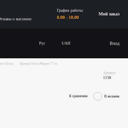
График работы:
Мой заказ
8.00 - 18.00
тзывы о магазине
Вход
Рус
UAH
нье Grona
Крекер Grona Мария 77 гр
Артикул
1158
К сравнению
В желания