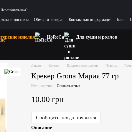
Перезвонить вам?
плата и доставка
Обмен и возврат
Контактная информация
Блог
О
сные статьи
терские изделия
HoReCa
Для суши и роллов
Дакрис
Каталог
Кондитерские изделия
Печенье
Пече
Крекер Grona Мария 77 гр
Нет в наличии
Оставить отзыв
10.00 грн
Сообщить, когда появится
Описание