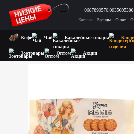
Перейти к основному контенту
0687890570,
0935005380
Каталог
Бренды
О нас
О
Вопросы и ответы
Интере
Кофе
Чай
Бакалейные товары
Конди
Зоотовары
Оптом
Акции