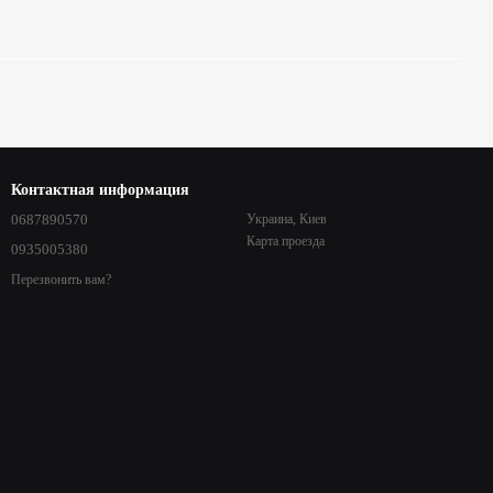
Контактная информация
0687890570
Украина, Киев
Карта проезда
0935005380
Перезвонить вам?