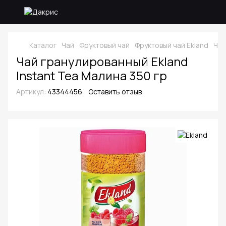
Каталог
Чай
Фруктовый чай
Фруктовый чай Ekland
Чай
Чай гранулированный Ekland
Instant Tea Малина 350 гр
Артикул:
43344456
Оставить отзыв