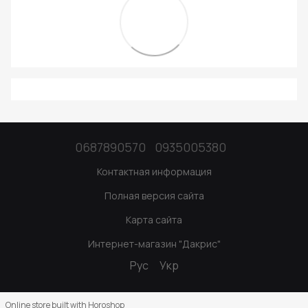
0687890570
0935005380
Контактная информация
Полная версия сайта
Карта сайта
Интернет-магазин "Дакрис"
Рус
Укр
Online store built with Horoshop