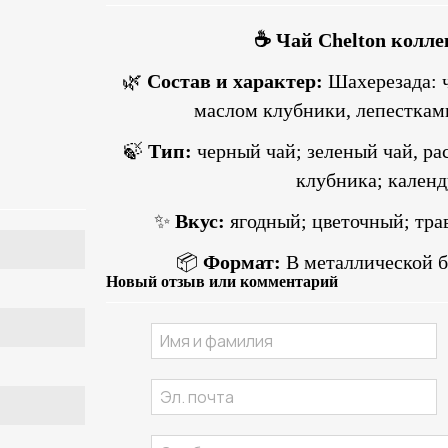
☕ Чай Chelton колле
🌿
Состав и характер:
Шахерезада: ч
маслом клубники, лепесткам
🍃
Тип:
черный чай; зеленый чай, рас
клубника; календ
✨
Вкус:
ягодный; цветочный; тра
📦
Формат:
В металлической ба
Новый отзыв или комментарий