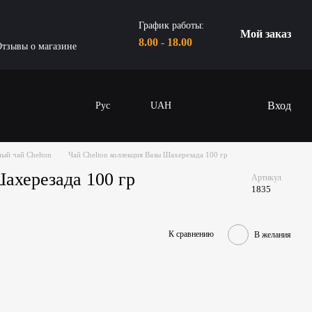
График работы:
Мой заказ
8.00 - 18.00
тзывы о магазине
Вход
Рус
UAH
ый чай Chelton
Чай Chelton коллекция Вазы Шахерезада 100 гр
ахерезада 100 гр
Артикул
1835
К сравнению
В желания