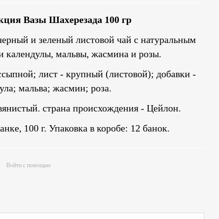
кция Вазы Шахерезада 100 гр
ерный и зеленый листовой чай с натуральным
и календулы, мальвы, жасмина и розы.
сыпной; лист - крупный (листовой); добавки -
ула; мальва; жасмин; роза.
вянистый. страна происхождения - Цейлон.
нке, 100 г. Упаковка в коробе: 12 банок.
Войти с помощью