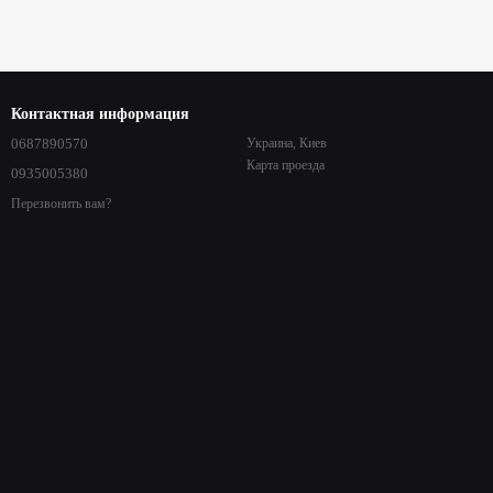
Контактная информация
0687890570
Украина, Киев
Карта проезда
0935005380
Перезвонить вам?