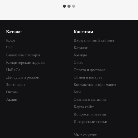
Каталог
Клиентам
Кофе
Вход в личный кабинет
Чай
Каталог
Бакалейные товары
Бренды
Кондитерские изделия
О нас
HoReCa
Оплата и доставка
Для суши и роллов
Обмен и возврат
Зоотовары
Контактная информация
Оптом
Блог
Акции
Отзывы о магазине
Карта сайта
Вопросы и ответы
Интересные статьи
Мы в соцсетях