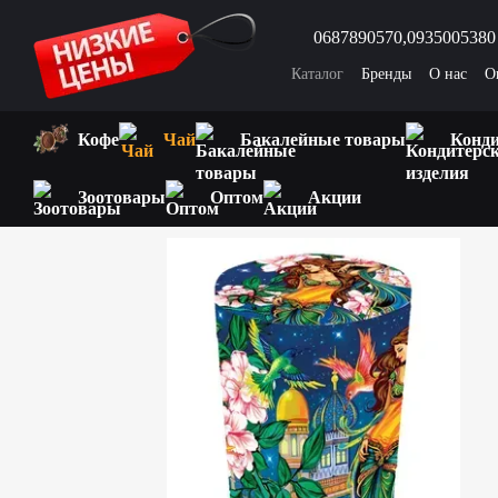
Перейти к основному контенту
0687890570,
0935005380
Каталог
Бренды
О нас
О
Вопросы и ответы
Интере
Кофе
Чай
Бакалейные товары
Конди
Зоотовары
Оптом
Акции