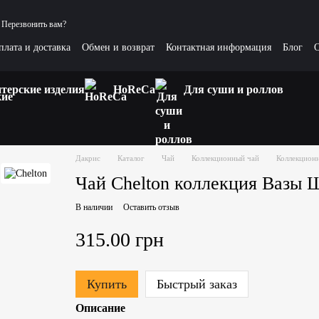
Перезвонить вам?
плата и доставка
Обмен и возврат
Контактная информация
Блог
О
сные статьи
терские изделия
HoReCa
Для суши и роллов
Дакрис
Каталог
Чай
Коллекционный чай
Коллекционн
Чай Chelton коллекция Вазы Ш
В наличии
Оставить отзыв
315.00 грн
Купить
Быстрый заказ
Описание