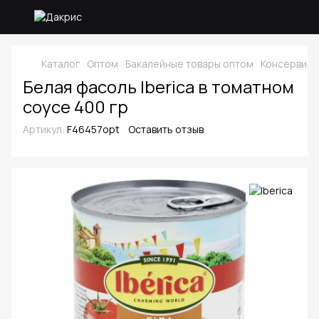
Каталог
Оптом
Бакалейные товары оптом
Консервиро
Белая фасоль Iberica в томатном
соусе 400 гр
Артикул:
F46457opt
Оставить отзыв