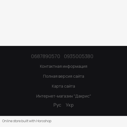
0687890570
0935005380
Контактная информация
Полная версия сайта
Карта сайта
Интернет-магазин "Дакрис"
Рус
Укр
Online store built with Horoshop