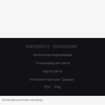
0687890570
0935005380
Контактная информация
Полная версия сайта
Карта сайта
Интернет-магазин "Дакрис"
Рус
Укр
Online store built with Horoshop