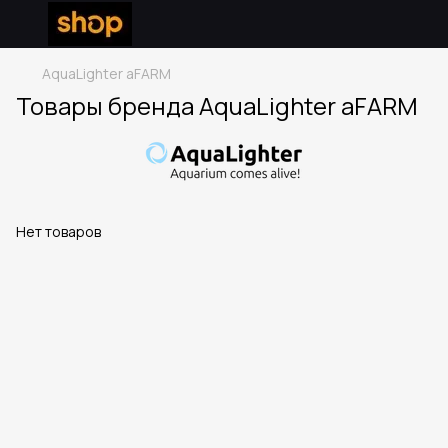
AquaLighter aFARM
Товары бренда AquaLighter aFARM
Нет товаров