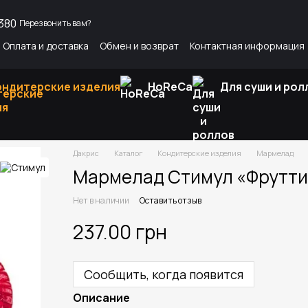
380
Перезвонить вам?
Оплата и доставка
Обмен и возврат
Контактная информация
росы и ответы
Интересные статьи
ондитерские изделия
HoReCa
Для суши и рол
Дакрис
Каталог
Кондитерские изделия
Мармелад
Мармелад Стимул «Фрутти»
Нет в наличии
Оставить отзыв
237.00 грн
Сообщить, когда появится
Описание