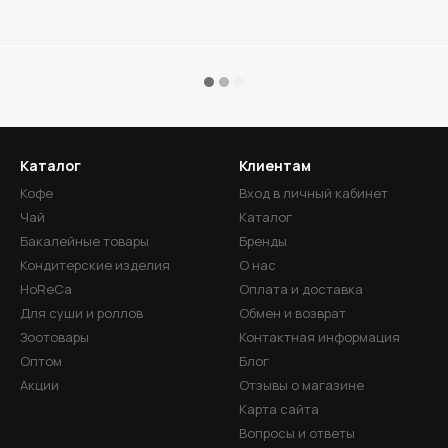
Каталог
Клиентам
Кофе
Вход в личный кабинет
Чай
Каталог
Бакалейные товары
Бренды
Кондитерские изделия
О нас
HoReCa
Оплата и доставка
Для суши и роллов
Обмен и возврат
Зоотовары
Контактная информация
Оптом
Блог
Акции
Отзывы о магазине
Карта сайта
Вопросы и ответы