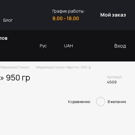
График работы:
Мой заказ
8.00 - 18.00
Блог
лов
Вход
Рус
UAH
Мармелад Стимул
Мармелад Стимул «Фрутти» 950 гр
 950 гр
Артикул
4509
К сравнению
В желания