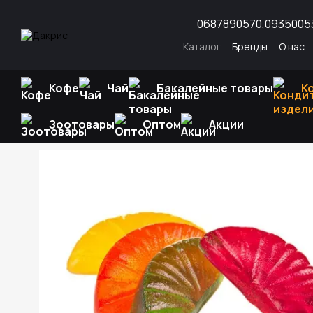
Перейти к основному контенту
0687890570,
0935005
Каталог
Бренды
О нас
Отзывы о магазине
Воп
Кофе
Чай
Бакалейные товары
К
Зоотовары
Оптом
Акции