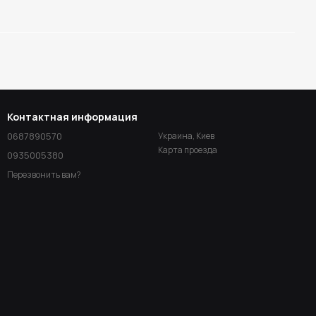
Контактная информация
0687890570
Украина, Киев
Карта проезда
0935005380
Перезвонить вам?