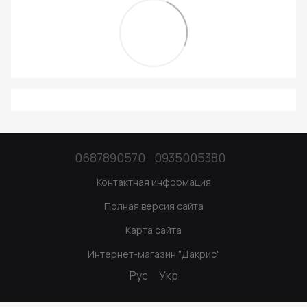
0687890570
0935005380
Контактная информация
Полная версия сайта
Карта сайта
Интернет-магазин "Дакрис"
Рус
Укр