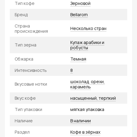
Тип кофе
Зерновой
Бренд
Bellarom
Страна
Несколько стран
происхождения
Купаж арабики и
Тип зерна
робусты
Обжарка
Темная
Интенсивность
8
шоколад, орехи,
Вкусовые нотки
карамель
Вкус кофе
насыщенный, терпкий
Тип упаковки
мягкая упаковка
Наличие
В наличии
Раздел
Кофе в зёрнах